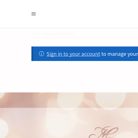
Home
Communication Preferences
Sign in to your account
to manage your